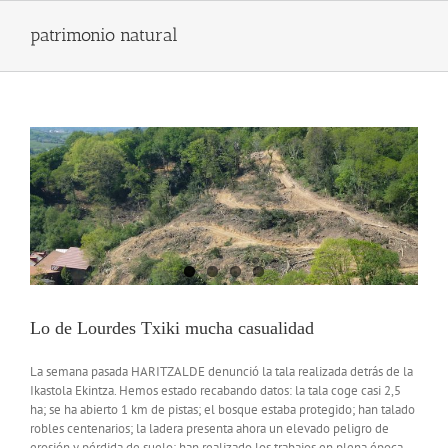
Skip
to
patrimonio natural
content
Lo de Lourdes Txiki mucha casualidad
La semana pasada HARITZALDE denunció la tala realizada detrás de la
Ikastola Ekintza. Hemos estado recabando datos: la tala coge casi 2,5
ha; se ha abierto 1 km de pistas; el bosque estaba protegido; han talado
robles centenarios; la ladera presenta ahora un elevado peligro de
erosión y pérdida de suelo; han realizado los trabajos en plena época