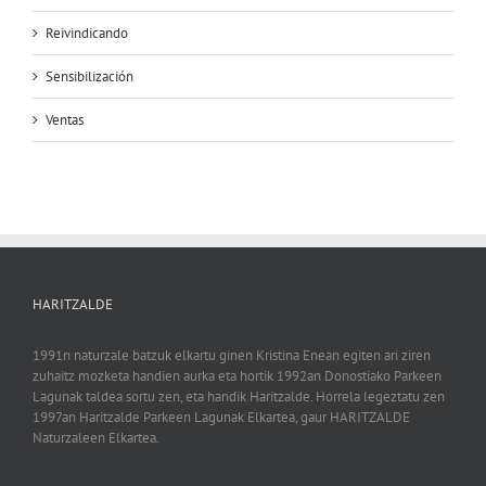
Reivindicando
Sensibilización
Ventas
HARITZALDE
1991n naturzale batzuk elkartu ginen Kristina Enean egiten ari ziren
zuhaitz mozketa handien aurka eta hortik 1992an Donostiako Parkeen
Lagunak taldea sortu zen, eta handik Haritzalde. Horrela legeztatu zen
1997an Haritzalde Parkeen Lagunak Elkartea, gaur HARITZALDE
Naturzaleen Elkartea.