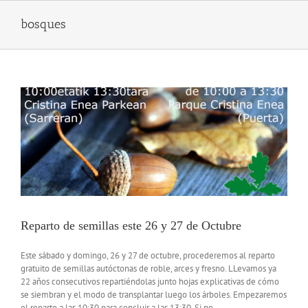
Skip
to
bosques
content
Reparto de semillas este 26 y 27 de Octubre
Este sábado y domingo, 26 y 27 de octubre, procederemos al reparto
gratuito de semillas autóctonas de roble, arces y fresno. LLevamos ya
22 años consecutivos repartiéndolas junto hojas explicativas de cómo
se siembran y el modo de transplantar luego los árboles. Empezaremos
el reparto a las 10:30 para concluir a las 13:30. Si no