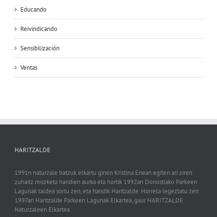
Educando
Reivindicando
Sensibilización
Ventas
HARITZALDE
1991n naturzale batzuk elkartu ginen Kristina Enean egiten ari ziren
zuhaitz mozketa handien aurka eta hortik 1992an Donostiako Parkeen
Lagunak taldea sortu zen, eta handik Haritzalde. Horrela legeztatu zen
1997an Haritzalde Parkeen Lagunak Elkartea, gaur HARITZALDE
Naturzaleen Elkartea.