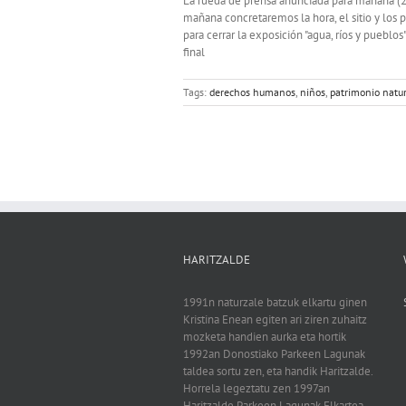
La rueda de prensa anunciada para mañana (28
mañana concretaremos la hora, el sitio y los 
para cerrar la exposición "agua, ríos y puebl
final
Tags:
derechos humanos
,
niños
,
patrimonio natu
HARITZALDE
1991n naturzale batzuk elkartu ginen
Kristina Enean egiten ari ziren zuhaitz
mozketa handien aurka eta hortik
1992an Donostiako Parkeen Lagunak
taldea sortu zen, eta handik Haritzalde.
Horrela legeztatu zen 1997an
Haritzalde Parkeen Lagunak Elkartea,