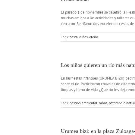
El pasado 1 de noviembre se celebró la Fiest
muchas amigos a las actividades y talleres q
cercaron. Se rifaron dos excelentes cestas de 
Tags:
fiesta
,
niños
,
otoño
Los niños quieren un río más natu
En las fiestas infantiles (URUMEA BIZI!) pedi
sobre el río. Participaron chavales de diferen
limpias y lleno de vida. ¿Qué río les dejarem
Tags:
gestión ambiental
,
niños
,
patrimonio natur
Urumea bizi: en la plaza Zuloag