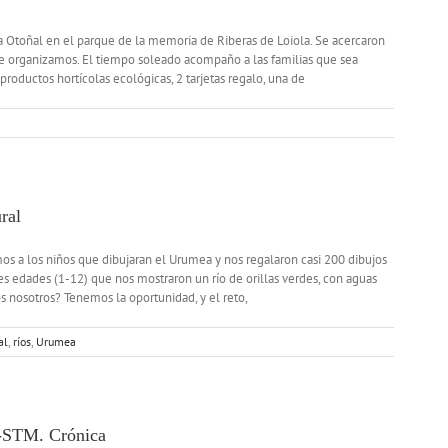
a Otoñal en el parque de la memoria de Riberas de Loiola. Se acercaron
ue organizamos. El tiempo soleado acompaño a las familias que sea
productos hortícolas ecológicas, 2 tarjetas regalo, una de
ral
mos a los niños que dibujaran el Urumea y nos regalaron casi 200 dibujos
tes edades (1-12) que nos mostraron un río de orillas verdes, con aguas
os nosotros? Tenemos la oportunidad, y el reto,
al
,
ríos
,
Urumea
a-STM. Crónica