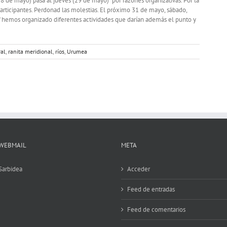
 de mayo) pasa al jueves (29 de mayo) por razones organizativas. Por la
participantes. Perdonad las molestias. El próximo 31 de mayo, sábado,
os" hemos organizado diferentes actividades que darían además el punto y
ral
,
ranita meridional
,
ríos
,
Urumea
WEBMAIL
META
Sarbidea
Acceder
Feed de entradas
Feed de comentarios