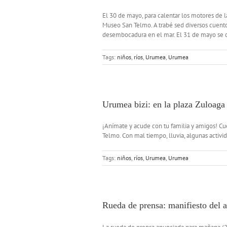
El 30 de mayo, para calentar los motores de l
Museo San Telmo. A trabé sed diversos cuento
desembocadura en el mar. El 31 de mayo se cel
Tags:
niños
,
ríos
,
Urumea
,
Urumea
Urumea bizi: en la plaza Zuloaga
¡Anímate y acude con tu familia y amigos! Cu
Telmo. Con mal tiempo, lluvia, algunas activ
Tags:
niños
,
ríos
,
Urumea
,
Urumea
Rueda de prensa: manifiesto del 