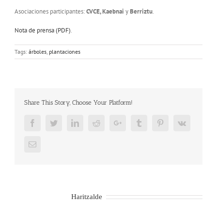
Asociaciones participantes:
CVCE, Kaebnai
y
Berriztu
.
Nota de prensa (PDF)
.
Tags:
árboles
,
plantaciones
Share This Story, Choose Your Platform!
Facebook
Twitter
LinkedIn
Reddit
Google+
Tumblr
Pinterest
Vk
Email
About the Author:
Haritzalde