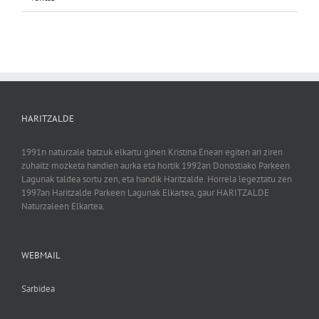
HARITZALDE
1991n naturzale batzuk elkartu ginen Kristina Enean egiten ari ziren
zuhaitz mozketa handien aurka eta hortik 1992an Donostiako Parkeen
Lagunak taldea sortu zen, eta handik Haritzalde. Horrela legeztatu zen
1997an Haritzalde Parkeen Lagunak Elkartea, gaur HARITZALDE
Naturzaleen Elkartea.
WEBMAIL
Sarbidea