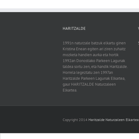
HARITZALDE
1991n naturzale batzuk elkartu ginen
Kristina Enean egiten ari ziren zuhaitz
mozketa handien aurka eta hortik
1992an Donostiako Parkeen Lagunak
taldea sortu zen, eta handik Haritzalde.
Horrela legeztatu zen 1997an
Haritzalde Parkeen Lagunak Elkartea,
gaur HARITZALDE Naturzaleen
Elkartea.
Copyright 2014
Haritzalde Naturzaleen Elkartea