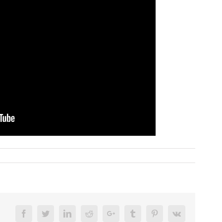
Facebook
Twitter
LinkedIn
Reddit
Google+
Tumblr
Pinterest
Vk