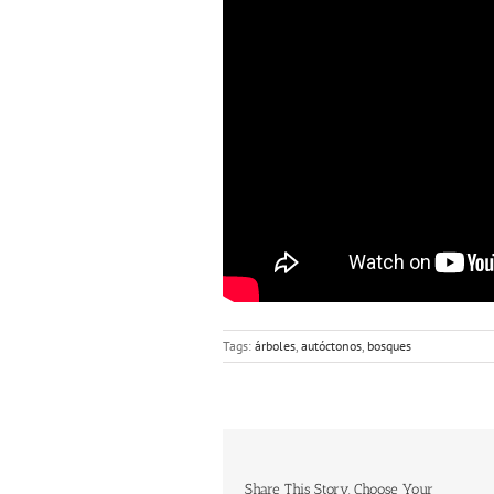
Tags:
árboles
,
autóctonos
,
bosques
Share This Story, Choose Your