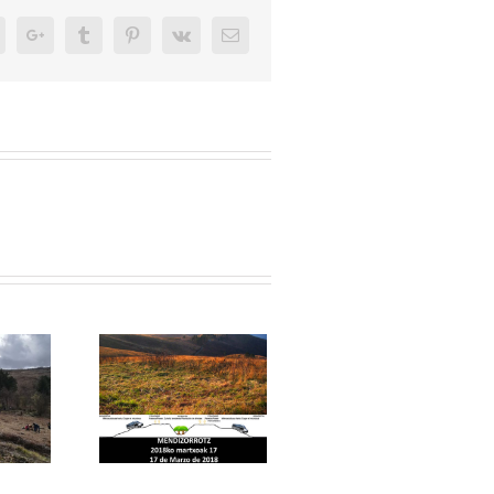
In
Reddit
Google+
Tumblr
Pinterest
Vk
Email