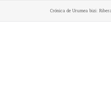
Skip
to
Crónica de Urumea bizi: Ribera
content
Crónica de Urumea bizi: Riberas 