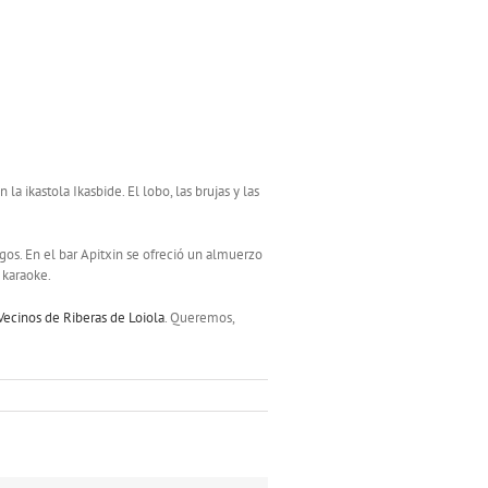
la ikastola Ikasbide. El lobo, las brujas y las
egos. En el bar Apitxin se ofreció un almuerzo
l karaoke.
Vecinos de Riberas de Loiola
. Queremos,