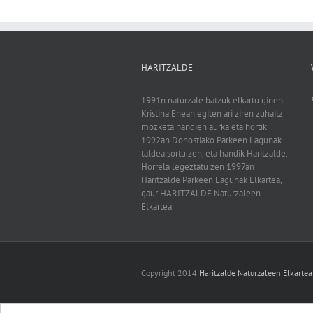
HARITZALDE
1991n naturzale batzuk elkartu ginen
Kristina Enean egiten ari ziren zuhaitz
mozketa handien aurka eta hortik
1992an Donostiako Parkeen Lagunak
taldea sortu zen, eta handik Haritzalde.
Horrela legeztatu zen 1997an
Haritzalde Parkeen Lagunak Elkartea,
gaur HARITZALDE Naturzaleen
Elkartea.
Copyright 2014
Haritzalde Naturzaleen Elkartea