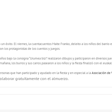
 un éxito. El viernes, la cuentacuentos Maite Franko, deleito a los niños del barrio en 
ron los protagonistas de los cuentos y juegos.
niños bajo la consigna “Urumea bizi” realizaron dibujos y participaron en diversos ju
añana, los burros y sus carros pasearon a los niños y la fiesta finalizó con el euska
 personas que han participado y ayudado en la fiesta y en especial a la
Asociación de 
olaborar gratuitamente con el almuerzo.