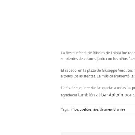
La fiesta infantil de Riberas de Loiola fue todo
serpientes de colores junto con los niños fue
El sábado, en la plaza de Giuseppe Verdi, los 
a todos los asistentes. La música ambientó la m
Haritzalde, quiere dar las gracias a todas las
también
al
bar Apitxin
por c
agradecer
Tags:
niños
,
pueblos
,
ríos
,
Urumea
,
Urumea