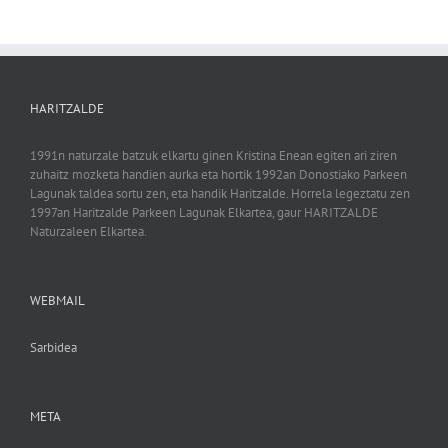
HARITZALDE
1991n naturzale batzuk elkartu ginen Kristina Enean egiten ari ziren
zuhaitz mozketa handien aurka eta hortik 1992an Donostiako Parkeen
Lagunak taldea sortu zen, eta handik Haritzalde. Horrela legeztatu zen
1997an Haritzalde Parkeen Lagunak Elkartea, gaur HARITZALDE
Naturzaleen Elkartea.
WEBMAIL
Sarbidea
META