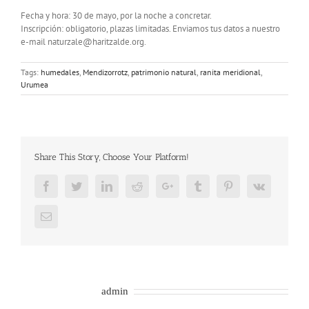
Fecha y hora: 30 de mayo, por la noche a concretar.
Inscripción: obligatorio, plazas limitadas. Enviamos tus datos a nuestro
e-mail naturzale@haritzalde.org.
Tags:
humedales
,
Mendizorrotz
,
patrimonio natural
,
ranita meridional
,
Urumea
Share This Story, Choose Your Platform!
Facebook
Twitter
LinkedIn
Reddit
Google+
Tumblr
Pinterest
Vk
Email
About the Author:
admin