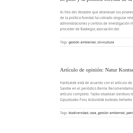
Al hilo del desastre que atraviesan los pinare
de la política forestal ha cobrado singular r
administraciones y centros de investigación m
proceder de Baskegur, asociación del
Tags:
gestión ambiental
,
silvicultura
Artículo de opinión: Natur Konts
Haritzalde está de acuerdo con el artículo de
Sarobe en el periódico Berria. Recomendamos l
artículo completo. "Iazko otsailean izenburu be
Gipuzkoako Foru Aldundiak kudeatu beharko
Tags:
biodiversidad
,
caza
,
gestión ambiental
,
patr