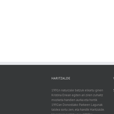
HARITZALDE
1991n naturzale batzuk elkartu ginen
Kristina Enean egiten ari ziren zuhaitz
mozketa handien aurka eta hortik
1992an Donostiako Parkeen Lagunak
taldea sortu zen, eta handik Haritzalde.