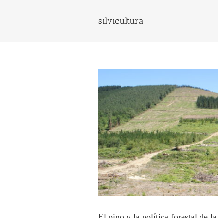
Skip
to
silvicultura
content
El pino y la política forestal de 