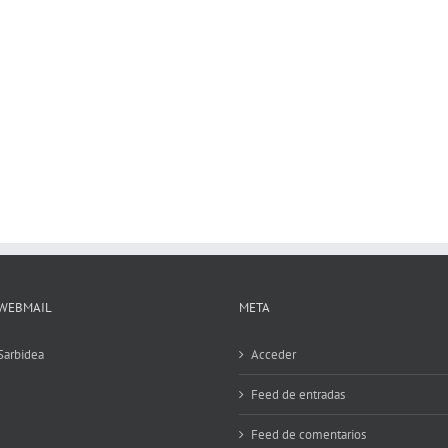
WEBMAIL
META
Sarbidea
Acceder
Feed de entradas
Feed de comentarios