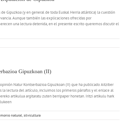
s de Gipuzkoa (y en general de toda Euskal Herria atlántica) la cuestión
elevancia. Aunque también las explicaciones ofrecidas por
erecen una lectura detenida, en el presente escrito queremos discutir el
erbazioa Gipuzkoan (II)
 opinión Natur Kontserbazioa Gipuzkoan (II) que ha publicado Aitziber
a lectura del artículo, incluimos los primeros párrafos y el enlace al
reko artikulua argitaratu zuten berripaper honetan. Iritzi artikulu hark
 lukeen
imonio natural
,
silvicultura