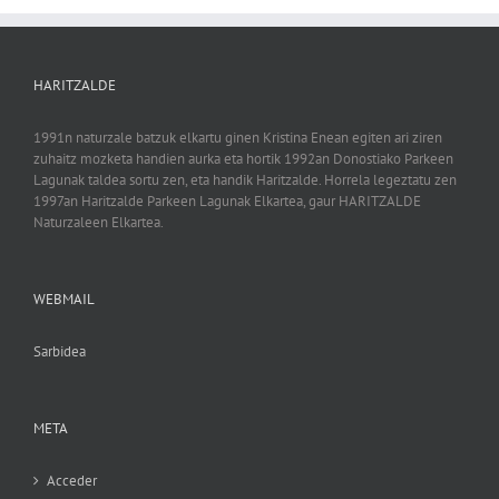
HARITZALDE
1991n naturzale batzuk elkartu ginen Kristina Enean egiten ari ziren
zuhaitz mozketa handien aurka eta hortik 1992an Donostiako Parkeen
Lagunak taldea sortu zen, eta handik Haritzalde. Horrela legeztatu zen
1997an Haritzalde Parkeen Lagunak Elkartea, gaur HARITZALDE
Naturzaleen Elkartea.
WEBMAIL
Sarbidea
META
Acceder