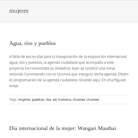
Skip
to
mujeres
content
Agua, ríos y pueblos
A falta de pocos días para la inauguración de la exposición internacioal
agua, ríos y pueblos, la agenda ciudadana que acompaña a este
proyecto ha comenzada su andadura. Ayer se celebró una mesa
redonda Conviviendo con el Urumea que inauguro dicha agenda. Obtén
el programación de la agenda ciudadana clicando aquí. En ella figuran
todas
Tags:
mujeres
,
pueblos
,
ríos
,
ser humano
,
Urumea
,
Urumea
Día internacional de la mujer: Wangari Maathai