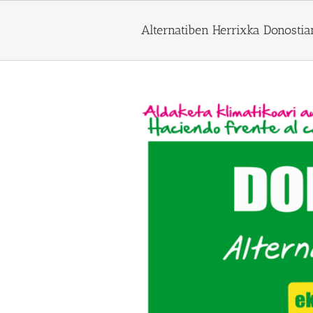
Skip
to
Alternatiben Herrixka Donostia
content