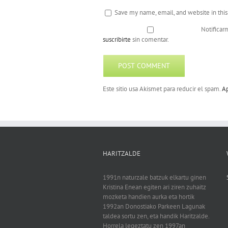
Save my name, email, and website in thi
Notificar
suscribirte
sin comentar.
Este sitio usa Akismet para reducir el spam.
Ap
HARITZALDE
1991n naturzale batzuk elkartu ginen
Kristina Enean egiten ari ziren zuhaitz
mozketa handien aurka eta hortik
1992an Donostiako Parkeen Lagunak
taldea sortu zen, eta handik Haritzalde.
Horrela legeztatu zen 1997an