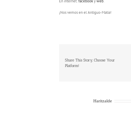
En internet:
facebook
y
web
.
¡Nos vemos en el Antiguo-Matia!
Share This Story, Choose Your
Platform!
About the Author:
Haritzalde