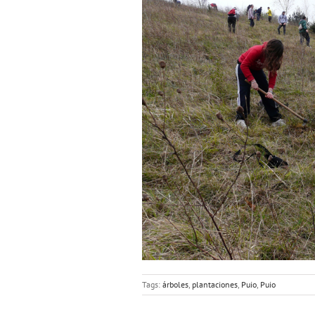
Tags:
árboles
,
plantaciones
,
Puio
,
Puio