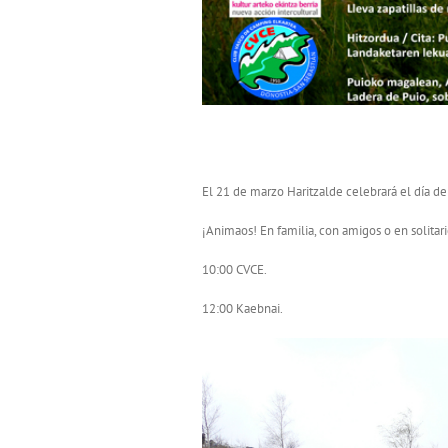
Día del árbol en Puio
El 21 de marzo Haritzalde celebrará el día d
¡Animaos! En familia, con amigos o en solitari
10:00 CVCE.
12:00 Kaebnai.