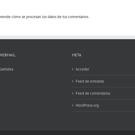
rende cómo se procesan los datos de tus comentarios
.
WEBMAIL
META
Sarbidea
Acceder
Feed de entradas
Feed de comentarios
WordPress.org