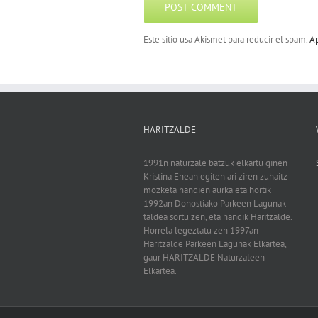
Este sitio usa Akismet para reducir el spam.
Ap
HARITZALDE
1991n naturzale batzuk elkartu ginen
Kristina Enean egiten ari ziren zuhaitz
mozketa handien aurka eta hortik
1992an Donostiako Parkeen Lagunak
taldea sortu zen, eta handik Haritzalde.
Horrela legeztatu zen 1997an
Haritzalde Parkeen Lagunak Elkartea,
gaur HARITZALDE Naturzaleen
Elkartea.