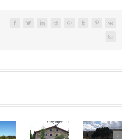
Facebook
Twitter
LinkedIn
Reddit
Google+
Tumblr
Pinterest
Vk
Email