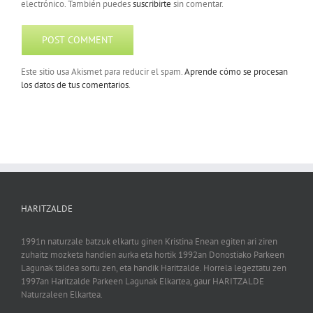
electrónico. También puedes
suscribirte
sin comentar.
Este sitio usa Akismet para reducir el spam.
Aprende cómo se procesan
los datos de tus comentarios
.
HARITZALDE
1991n naturzale batzuk elkartu ginen Kristina Enean egiten ari ziren
zuhaitz mozketa handien aurka eta hortik 1992an Donostiako Parkeen
Lagunak taldea sortu zen, eta handik Haritzalde. Horrela legeztatu zen
1997an Haritzalde Parkeen Lagunak Elkartea, gaur HARITZALDE
Naturzaleen Elkartea.