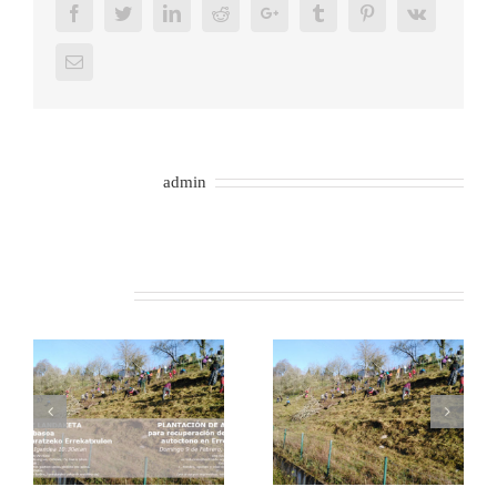
Facebook
Twitter
LinkedIn
Reddit
Google+
Tumblr
Pinterest
Vk
Email
About the Author:
admin
Related Posts