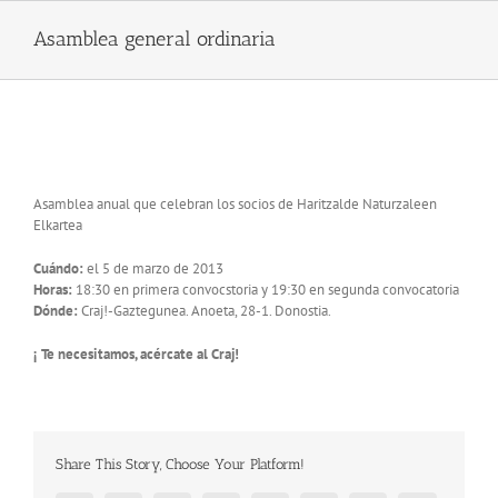
Skip
to
Asamblea general ordinaria
content
Asamblea general ordinaria
Asamblea anual que celebran los socios de Haritzalde Naturzaleen
Elkartea
Cuándo:
el 5 de marzo de 2013
Horas:
18:30 en primera convocstoria y 19:30 en segunda convocatoria
Dónde:
Craj!-Gaztegunea. Anoeta, 28-1. Donostia.
¡ Te necesitamos, acércate al Craj!
Share This Story, Choose Your Platform!