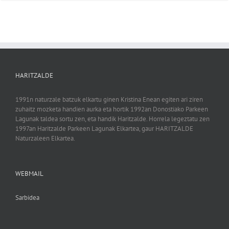
HARITZALDE
1991n naturzale batzuk elkartu ginen Kristina Enean egiten ari ziren
zuhaitz mozketa handien aurka eta hortik 1992an Donostiako Parkeen
Lagunak taldea sortu zen, eta handik Haritzalde. Horrela legeztatu zen
1997an Haritzalde Parkeen Lagunak Elkartea, gaur HARITZALDE
Naturzaleen Elkartea.
WEBMAIL
Sarbidea