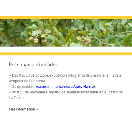
Skip
to
content
Próximas actividades
– Del 8 al 20 de octubre, exposición fotográfica
Urumea bizi
en la sala
Xenpelar de Errenteria.
– 21 de octubre,
excursión montañera a
Aiako Harriak
.
–
10 y 11 de noviembre
, reparto de
semillas autóctonas
en el paseo de
La Concha.
Más información