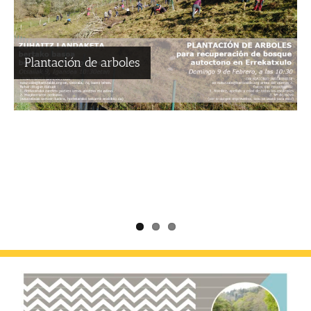
100 voluntarios plantan 260 árboles
autóctonos en Errekatxulo, Añorga
Plantación de arboles
Plantación de arboles