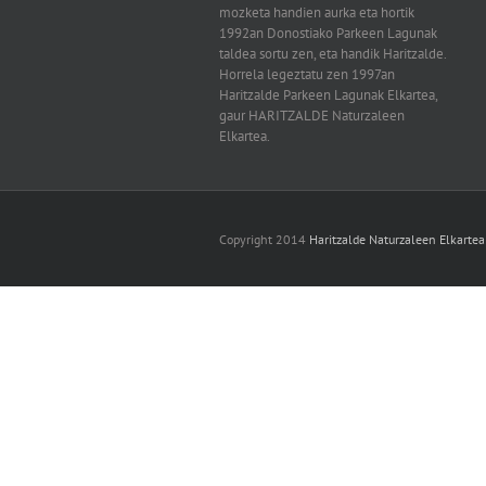
mozketa handien aurka eta hortik
1992an Donostiako Parkeen Lagunak
taldea sortu zen, eta handik Haritzalde.
Horrela legeztatu zen 1997an
Haritzalde Parkeen Lagunak Elkartea,
gaur HARITZALDE Naturzaleen
Elkartea.
Copyright 2014
Haritzalde Naturzaleen Elkartea