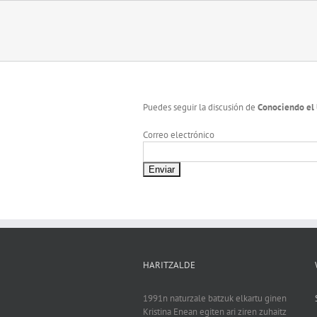
Skip
to
content
Puedes seguir la discusión de
Conociendo el
Correo electrónico
HARITZALDE
1991n naturzale batzuk elkartu ginen
Kristina Enean egiten ari ziren zuhaitz